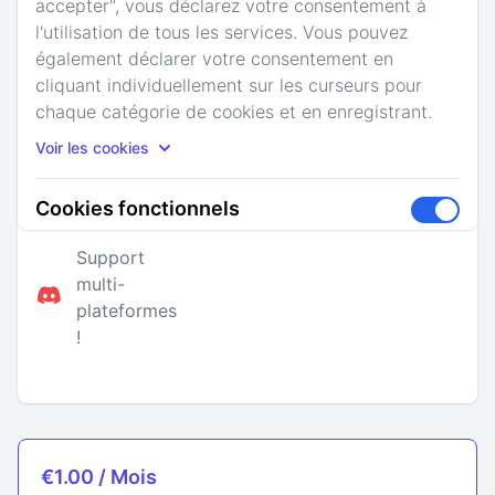
accepter", vous déclarez votre consentement à
Dans ce cas, cette option est faite pour vous !
l'utilisation de tous les services. Vous pouvez
Inclue la
également déclarer votre consentement en
totalité de
cliquant individuellement sur les curseurs pour
Accès au
vos
chaque catégorie de cookies et en enregistrant.
Support
support
services,
24/7
Voir les cookies
téléphonique
peut
importe le
Cookies fonctionnels
nombre !
Activez-m
Pour utiliser ces services, nous avons besoin
Support
de votre consentement. En cliquant sur "Tout
multi-
accepter", vous déclarez votre consentement
plateformes
à l'utilisation de tous les services. Vous
!
pouvez également déclarer votre
consentement en cliquant individuellement
sur les curseurs pour chaque catégorie de
cookies et en enregistrant.
Voir les cookies
€1.00 / Mois