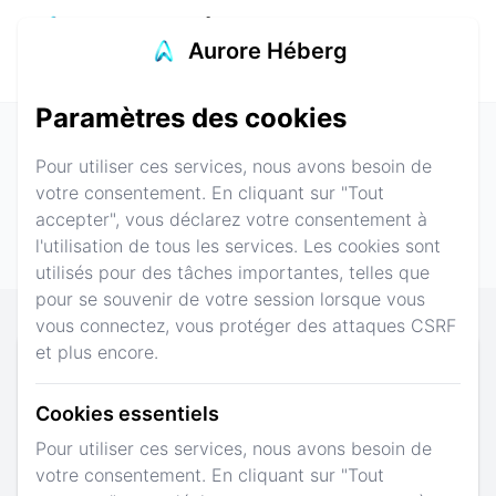
Aurore Héberg
r le menu
Aurore Héberg
Connexion
S'inscrire
Paramètres des cookies
Tableau de bord
Actualités
Pour utiliser ces services, nous avons besoin de
votre consentement. En cliquant sur "Tout
Services
Partenaires
Downloads
accepter", vous déclarez votre consentement à
l'utilisation de tous les services. Les cookies sont
Tickets
utilisés pour des tâches importantes, telles que
pour se souvenir de votre session lorsque vous
vous connectez, vous protéger des attaques CSRF
et plus encore.
Services Supplémentaires Support
Premium
Cookies essentiels
Un support avec un délai réduit avec des horaires
Pour utiliser ces services, nous avons besoin de
24/7 ? Que ce soit en ticket sur le site, sur le
votre consentement. En cliquant sur "Tout
Discord Communautaire, ou même téléphonique ?